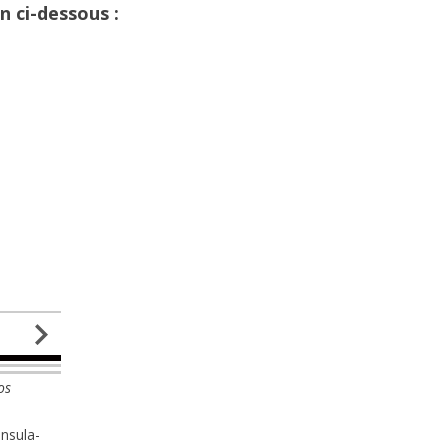
n ci-dessous :
os
Insula-