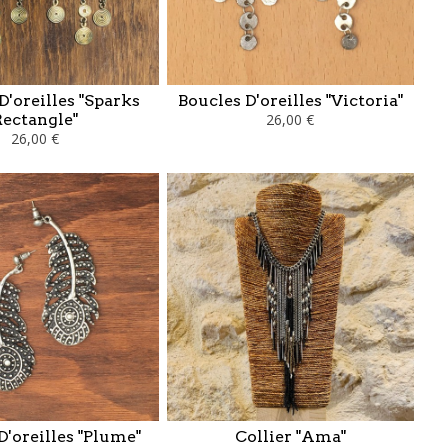
D'oreilles "Sparks
Boucles D'oreilles "Victoria"
Rectangle"
26,00 €
26,00 €
D'oreilles "Plume"
Collier "Ama"