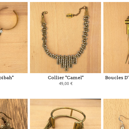
bibah"
Collier "Camel"
Boucles D'
49,00 €