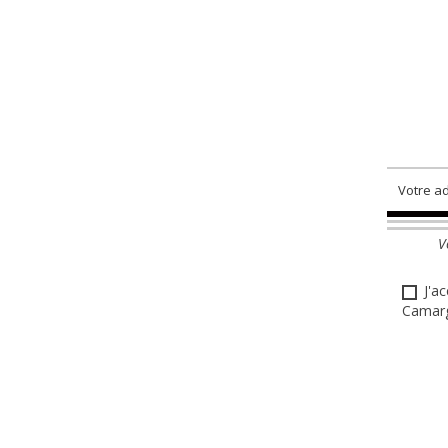
V
J'a
Camarg