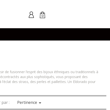
0
r de fusionner l’esprit des bijoux éthniques ou traditionnels à
 décontractés aux plus sophistiqués, vous proposant des
’éclat des strass, des perles et paillettes. Un Eldorado pour
 par :
Pertinence
