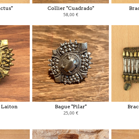
actus"
Collier "Cuadrado"
Bra
58,00 €
" Laiton
Bague "Pilar"
Brac
25,00 €