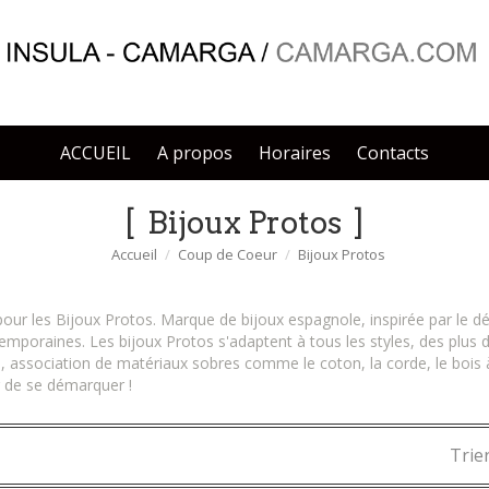
ACCUEIL
A propos
Horaires
Contacts
Bijoux Protos
Accueil
Coup de Coeur
Bijoux Protos
ur les Bijoux Protos. Marque de bijoux espagnole, inspirée par le dési
temporaines. Les bijoux Protos s'adaptent à tous les styles, des plus
 association de matériaux sobres comme le coton, la corde, le bois à l
r de se démarquer !
Trier