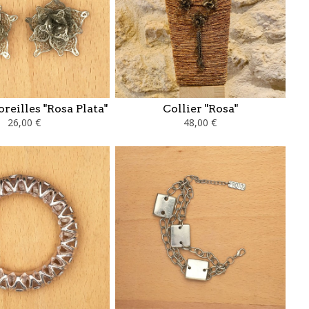
oreilles "Rosa Plata"
Collier "Rosa"
26,00 €
48,00 €