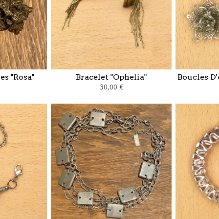
es "Rosa"
Bracelet "Ophelia"
Boucles D'
30,00 €