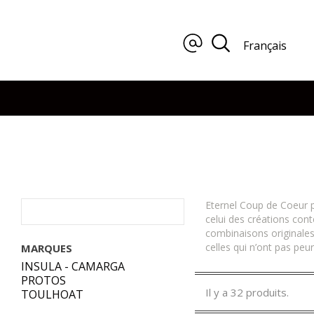
Français
Eternel Coup de Coeur po
celui des créations con
combinaisons originales,
celles qui n’ont pas peu
MARQUES
INSULA - CAMARGA
PROTOS
Il y a 32 produits.
TOULHOAT