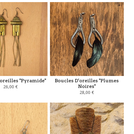
oreilles "Pyramide"
Boucles D'oreilles "Plumes
Noires"
26,00 €
28,00 €