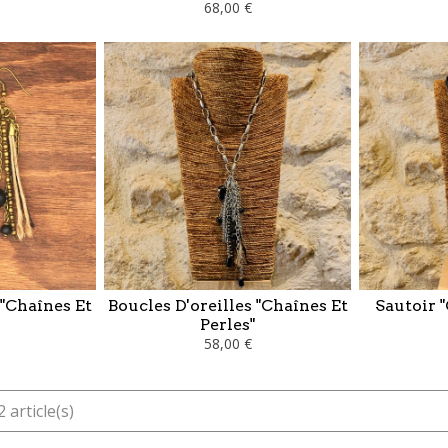
68,00 €
 "Chaînes Et
Boucles D'oreilles "Chaînes Et
Sautoir "
Perles"
58,00 €
 article(s)