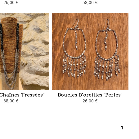
26,00 €
58,00 €
Chaînes Tressées"
Boucles D'oreilles "Perles"
68,00 €
26,00 €
1