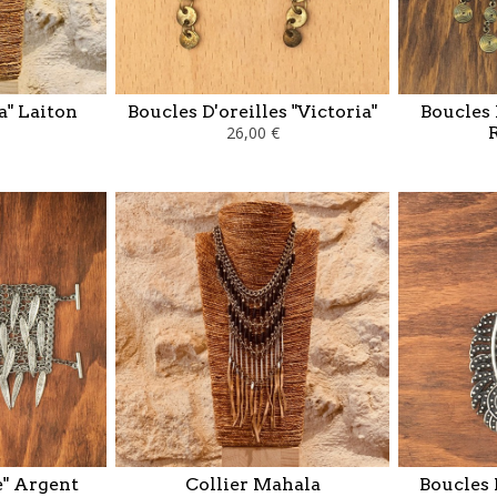
a" Laiton
Boucles D'oreilles "Victoria"
Boucles 
26,00 €
e" Argent
Collier Mahala
Boucles 