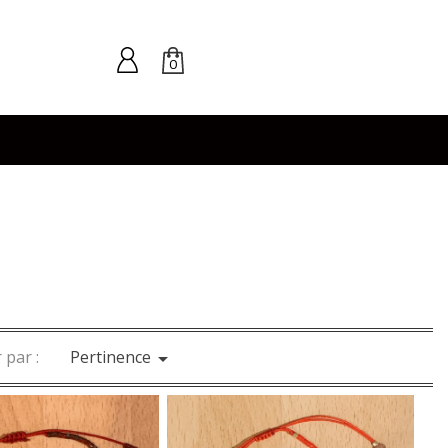
0
 par :
Pertinence
