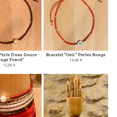
Perle D'eau Douce -
Bracelet "Oeil " Perles Rouge
uge Foncé"
14,00 €
12,00 €