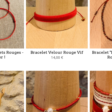
ets Rouges -
Bracelet Velour Rouge Vif
Bracelet "
r !
Ro
14,00 €