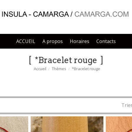
ACCUEIL
A propos
Horaires
Contacts
*Bracelet rouge
Accueil
Thémes
*Bracelet rouge
Trier